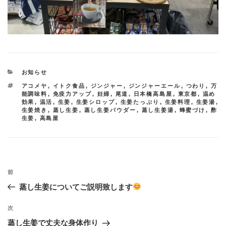
カ
お知らせ
テ
タ
アコメヤ
,
イトク食品
,
ジンジャー
,
ジンジャーエール
,
つわり
,
万
ゴ
グ
能調味料
,
免疫力アップ
,
妊婦
,
尾道
,
日本橋高島屋
,
東京都
,
温め
リ
効果
,
温活
,
生姜
,
生姜シロップ
,
生姜たっぷり
,
生姜料理
,
生姜湯
,
ー
生姜焼き
,
蒸し生姜
,
蒸し生姜パウダー
,
蒸し生姜湯
,
蜂蜜づけ
,
酢
生姜
,
高島屋
投
過
前
稿
去
蒸し生姜についてご説明致します
ナ
の
投
ビ
次
次
稿
の
ゲ
蒸し生姜で丈夫な身体作り