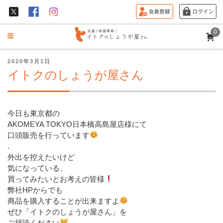
0
投
2020年3月1日
稿
イトクのしょうが屋さん
日:
今日も東京都の
AKOMEYA TOKYO日本橋高島屋店様にて
口頭販売を行っています
.
外出を控えたいけど
気になっている、
買ってみたいとお考えの皆様
弊社HPからでも
商品を購入することが出来ますよ
ぜひ「イトクのしょうが屋さん」を
ご拝読ください