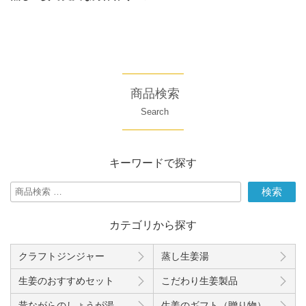
投
ー
稿
シ
ョ
ン
商品検索
Search
キーワードで探す
検
検索
索
対
カテゴリから探す
象:
クラフトジンジャー
蒸し生姜湯
生姜のおすすめセット
こだわり生姜製品
昔ながらのしょうが湯
生姜のギフト（贈り物）