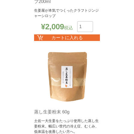
プ200ml
生姜屋が本気でつくったクラフトジンジ
ャーシロップ
¥
2,009
税込
数
カートに入れる
蒸し生姜粉末 60g
土佐一大生姜をたっぷり使用した蒸し生
姜粉末。幅広い世代の冷え症、むくみ、
低体温を改善したい方へ。