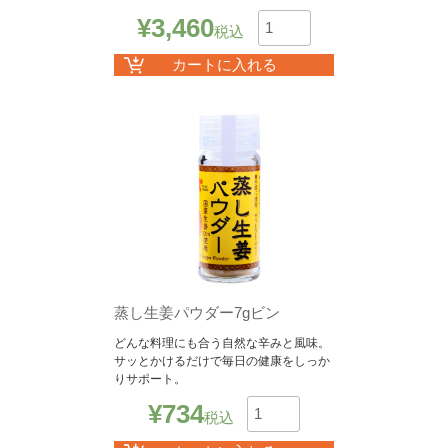
¥
3,460
税込
数
カートに入れる
蒸し生姜パウダー7gビン
どんな料理にも合う自然な辛みと風味。
サッとかけるだけで毎日の健康をしっか
りサポート。
¥
734
税込
数