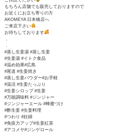
もちろん店舗でも販売しておりますので
お近くにお立ち寄りの方
AKOMEYA 日本橋店へ
ご来店下さい
お待ちしております
．
．
#蒸し生姜湯 #蒸し生姜
#生姜湯 #イトク食品
#温め効果#広島
#尾道 #生姜焼き
#蒸し生姜パウダー#お手軽
#温活 #生姜たっぷり
#生姜シロップ #生姜
#万能調味料 #ジンジャー
#ジンジャーエール #蜂蜜づけ
#酢生姜 #生姜料理
#つわり #妊婦
#免疫力アップ#生姜紅茶
#アコメヤ#ジンゲロール