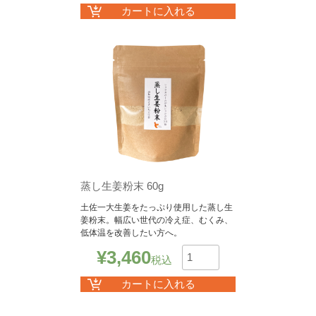
カートに入れる
蒸し生姜粉末 60g
土佐一大生姜をたっぷり使用した蒸し生
姜粉末。幅広い世代の冷え症、むくみ、
低体温を改善したい方へ。
¥
3,460
税込
数
カートに入れる