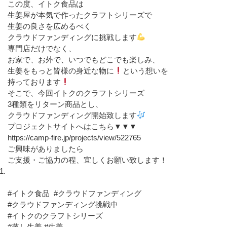
この度、イトク食品は
生姜屋が本気で作ったクラフトシリーズで
生姜の良さを広めるべく
クラウドファンディングに挑戦します
専門店だけでなく、
お家で、お外で、いつでもどこでも楽しみ、
生姜をもっと皆様の身近な物に
という想いを
持っております
そこで、今回イトクのクラフトシリーズ
3
種類をリターン商品とし、
クラウドファンディング開始致します
プロジェクトサイトへはこちら
▼▼▼
https://camp-fire.jp/projects/view/522765
ご興味がありましたら
ご支援・ご協力の程、宜しくお願い致します！
#
イトク食品
#
クラウドファンディング
#
クラウドファンディング挑戦中
#イトクのクラフトシリーズ
#蒸し生姜 #
生姜