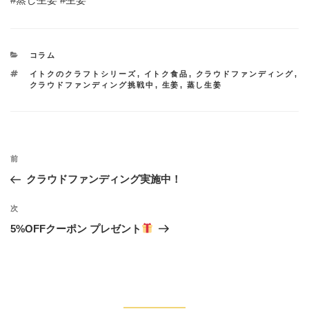
カ
コラム
テ
タ
イトクのクラフトシリーズ
,
イトク食品
,
クラウドファンディング
,
ゴ
グ
クラウドファンディング挑戦中
,
生姜
,
蒸し生姜
リ
ー
投
過
前
稿
去
クラウドファンディング実施中！
ナ
の
投
ビ
次
次
稿
の
ゲ
5%OFFクーポン プレゼント
投
ー
稿
シ
ョ
ン