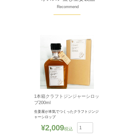
Recommend
1本箱クラフトジンジャーシロッ
プ200ml
生姜屋が本気でつくったクラフトジンジ
ャーシロップ
¥
2,009
税込
数