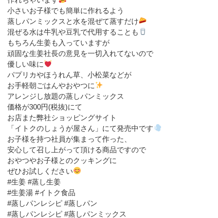
小さいお子様でも簡単に作れるよう
蒸しパンミックスと水を混ぜて蒸すだけ
混ぜる水は牛乳や豆乳で代用することも
もちろん生姜も入っていますが
頑固な生姜社長の意見を一切入れてないので
優しい味に
パプリカやほうれん草、小松菜などが
お手軽朝ごはんやおやつに
アレンジし放題の蒸しパンミックス
価格が300円(税抜)にて
お店また弊社ショッピングサイト
「イトクのしょうが屋さん」にて発売中です
お子様を持つ社員が集まって作った、
安心して召し上がって頂ける商品ですので
おやつやお子様とのクッキングに
ぜひお試しください
#生姜 #蒸し生姜
#生姜湯 #イトク食品
#蒸しパンレシピ #蒸しパン
#蒸しパンレシピ #蒸しパンミックス