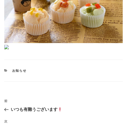
カ
お知らせ
テ
ゴ
リ
ー
投
過
前
稿
去
いつも有難うございます
ナ
の
投
ビ
次
次
稿