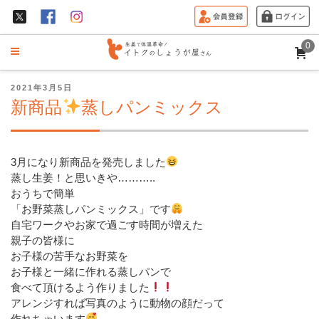
0
投
2021年3月5日
稿
新商品
蒸しパンミックス
日:
3月になり新商品を発売しました
蒸し生姜！と思いきや………..
おうちで簡単
「お野菜蒸しパンミックス」です
自宅ワークやお家で過ごす時間が増えた
親子の皆様に
お子様の苦手なお野菜を
お子様と一緒に作れる蒸しパンで
食べて頂けるよう作りました
アレンジすれば写真のように動物の顔だって
作れちゃいます