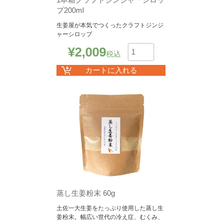
プ200ml
生姜屋が本気でつくったクラフトジンジ
ャーシロップ
¥
2,009
税込
数
カートに入れる
蒸し生姜粉末 60g
土佐一大生姜をたっぷり使用した蒸し生
姜粉末。幅広い世代の冷え症、むくみ、