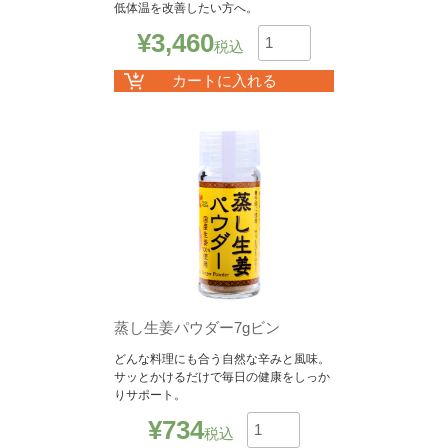
低体温を改善したい方へ。
¥
3,460
税込
数
カートに入れる
蒸し生姜パウダー7gビン
どんな料理にも合う自然な辛みと風味。
サッとかけるだけで毎日の健康をしっか
りサポート。
¥
734
税込
数