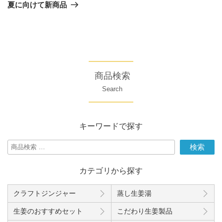
の
ゲ
夏に向けて新商品
投
ー
稿
シ
ョ
ン
商品検索
Search
キーワードで探す
検
検索
索
対
カテゴリから探す
象:
クラフトジンジャー
蒸し生姜湯
生姜のおすすめセット
こだわり生姜製品