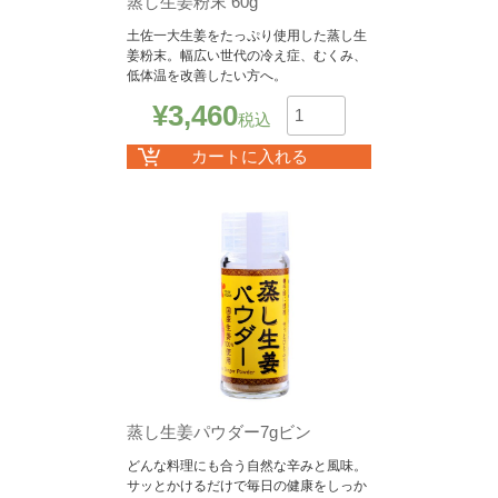
蒸し生姜粉末 60g
土佐一大生姜をたっぷり使用した蒸し生
姜粉末。幅広い世代の冷え症、むくみ、
低体温を改善したい方へ。
¥
3,460
税込
数
カートに入れる
蒸し生姜パウダー7gビン
どんな料理にも合う自然な辛みと風味。
サッとかけるだけで毎日の健康をしっか