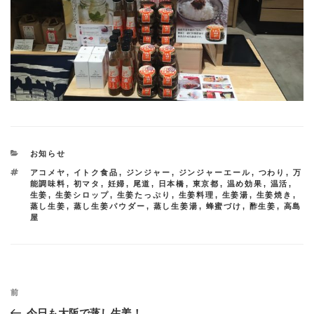
カ
お知らせ
テ
タ
アコメヤ
,
イトク食品
,
ジンジャー
,
ジンジャーエール
,
つわり
,
万
ゴ
グ
能調味料
,
初マタ
,
妊婦
,
尾道
,
日本橋
,
東京都
,
温め効果
,
温活
,
リ
生姜
,
生姜シロップ
,
生姜たっぷり
,
生姜料理
,
生姜湯
,
生姜焼き
,
ー
蒸し生姜
,
蒸し生姜パウダー
,
蒸し生姜湯
,
蜂蜜づけ
,
酢生姜
,
高島
屋
投
過
前
稿
去
今日も大阪で蒸し生姜！