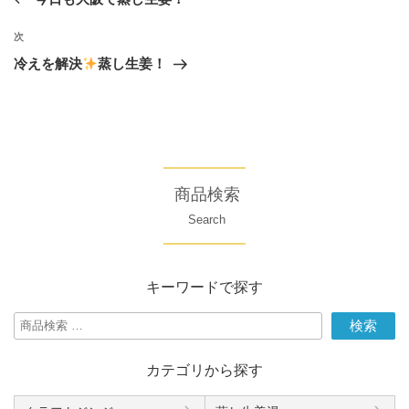
ナ
の
投
ビ
次
次
稿
の
ゲ
冷えを解決
蒸し生姜！
投
ー
稿
シ
ョ
ン
商品検索
Search
キーワードで探す
検
検索
索
対
カテゴリから探す
象: