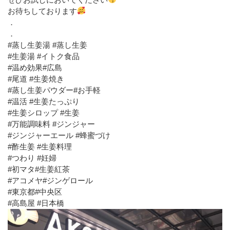
お待ちしております
．
．
#蒸し生姜湯 #蒸し生姜
#生姜湯 #イトク食品
#温め効果#広島
#尾道 #生姜焼き
#蒸し生姜パウダー#お手軽
#温活 #生姜たっぷり
#生姜シロップ #生姜
#万能調味料 #ジンジャー
#ジンジャーエール #蜂蜜づけ
#酢生姜 #生姜料理
#つわり #妊婦
#初マタ#生姜紅茶
#アコメヤ#ジンゲロール
#東京都#中央区
#高島屋 #日本橋