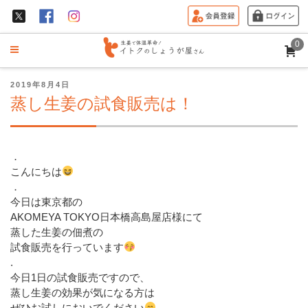
0
投
2019年8月4日
稿
蒸し生姜の試食販売は！
日:
．
こんにちは
．
今日は東京都の
AKOMEYA TOKYO日本橋高島屋店様にて
蒸した生姜の佃煮の
試食販売を行っています
.
今日1日の試食販売ですので、
蒸し生姜の効果が気になる方は
ぜひお試しにおいでください