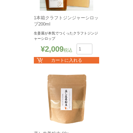
1本箱クラフトジンジャーシロッ
プ200ml
生姜屋が本気でつくったクラフトジンジ
ャーシロップ
¥
2,009
税込
数
カートに入れる