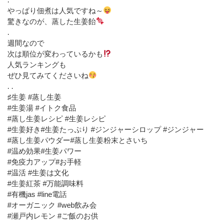
やっぱり佃煮は人気ですね～
驚きなのが、蒸した生姜飴
.
週間なので
次は順位が変わっているかも
人気ランキングも
ぜひ見てみてくださいね
. .
♯生姜 #蒸し生姜
#生姜湯 #イトク食品
#蒸し生姜レシピ #生姜レシピ
#生姜好き#生姜たっぷり #ジンジャーシロップ #ジンジャー
#蒸し生姜パウダー#蒸し生姜粉末とさいち
#温め効果#生姜パワー
#免疫力アップ#お手軽
#温活 #生姜は文化
#生姜紅茶 #万能調味料
#有機jas #line電話
#オーガニック #web飲み会
#瀬戸内レモン #ご飯のお供