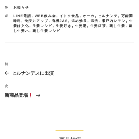
カ
お知らせ
テ
タ
LINE電話
,
WEB飲み会
,
イトク食品
,
オーカ
,
ヒルナンテ
,
万能調
ゴ
グ
味料
,
免疫力アップ
,
有機JAS
,
温め効果
,
温活
,
瀬戸内レモン
,
生
リ
姜は文化
,
生姜レシピ
,
生姜好き
,
生姜湯
,
生姜紅茶
,
蒸し生姜
,
蒸
ー
し生姜ハ
,
蒸し生姜レシピ
投
過
前
稿
去
ヒルナンデスに出演
ナ
の
投
ビ
次
次
稿
の
ゲ
新商品登場
投
ー
稿
シ
ョ
ン