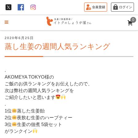
0
投
2020年6月25日
稿
蒸し生姜の週間人気ランキング
日:
.
AKOMEYA TOKYO様の
ご飯のお供ランキングをお伝えしたので、
次は弊社の週間人気ランキングを
ご紹介したいと思います
.
1位
蒸した生姜飴
2位
夜飲む生姜のハーブティー
3位
生姜の佃煮 5袋セット
がランクイン
.