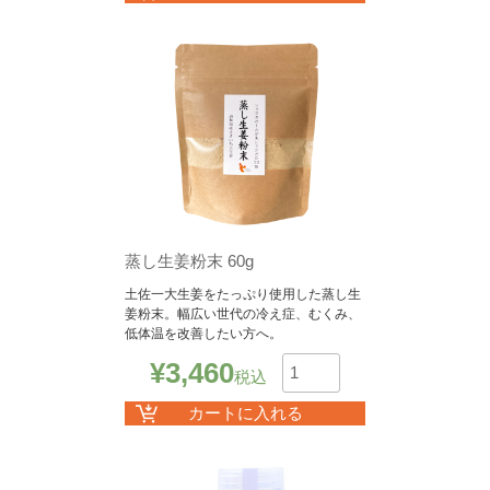
蒸し生姜粉末 60g
土佐一大生姜をたっぷり使用した蒸し生
姜粉末。幅広い世代の冷え症、むくみ、
低体温を改善したい方へ。
¥
3,460
税込
数
カートに入れる