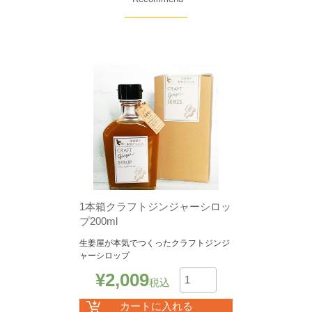
1本箱クラフトジンジャーシロッ
プ200ml
生姜屋が本気でつくったクラフトジンジ
ャーシロップ
¥
2,009
税込
数
カートに入れる