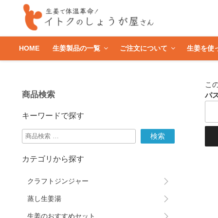
HOME
生姜製品の一覧
ご注文について
生姜を使
こ
商品検索
パス
キーワードで探す
検
検索
索
対
カテゴリから探す
象:
クラフトジンジャー
蒸し生姜湯
生姜のおすすめセット