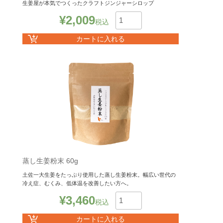
生姜屋が本気でつくったクラフトジンジャーシロップ
¥
2,009
税込
数
カートに入れる
蒸し生姜粉末 60g
土佐一大生姜をたっぷり使用した蒸し生姜粉末。幅広い世代の
冷え症、むくみ、低体温を改善したい方へ。
¥
3,460
税込
数
カートに入れる