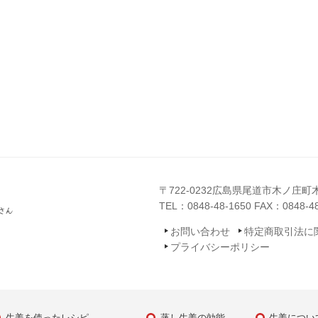
〒722-0232
広島県尾道市木ノ庄町木
TEL：
0848-48-1650
FAX：0848-48
お問い合わせ
特定商取引法に
プライバシーポリシー
生姜を使ったレシピ
蒸し生姜の効能
生姜につい