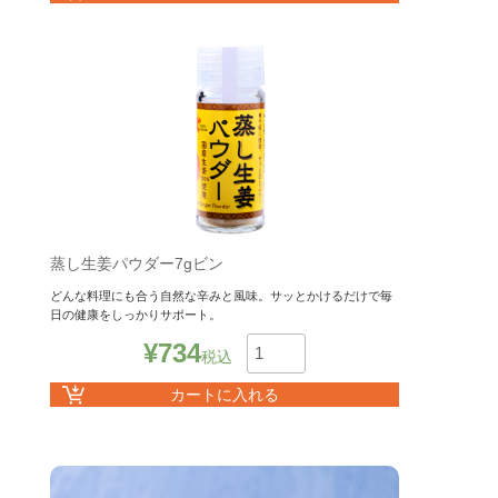
蒸し生姜パウダー7gビン
どんな料理にも合う自然な辛みと風味。サッとかけるだけで毎
日の健康をしっかりサポート。
¥
734
税込
数
カートに入れる