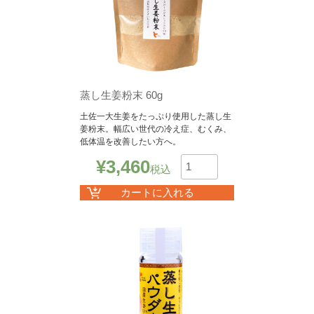
蒸し生姜粉末 60g
土佐一大生姜をたっぷり使用した蒸し生
姜粉末。幅広い世代の冷え症、むくみ、
低体温を改善したい方へ。
¥
3,460
税込
数
カートに入れる