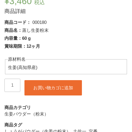
¥
3,460
税込
価のうち、
4.79
点
商品詳細
商品コード：
000180
商品名：
蒸し生姜粉末
内容量：60 g
賞味期限：12ヶ月
原材料名
生姜(高知県産)
蒸
お買い物カゴに追加
し
生
姜
粉
商品カテゴリ
末
生姜パウダー（粉末）
60g
商品タグ
個
しょうがパウダー（生姜の粉末）
,
土佐一
,
定番