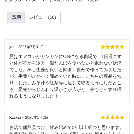
説明
レビュー (16)
yui
–
2026年7月31日
5段階中
5
の
夏はエアコンがガンガンにONになる職場で、1日過ごす
評価
と体が芯から冷え、湯たんぽを使わないと眠れない状況
でした。蒸し生姜が良いと聞き、自分で作ってみました
が、手間がかかって諦めていた時に、こちらの商品を知
りました。みそ汁や紅茶等に足して取るようにしたとこ
ろ、足先からじんわり温かさが広がり、夜もぐっすり眠
れるようになりました！
Kzzkzz
–
2026年1月2日
5段階中
5
の
お店で偶然見つけ、飲み始めて5年以上経つと思います。
評価
飲料だけでなく醤油マヨネーズ等にも少し加えたりしま