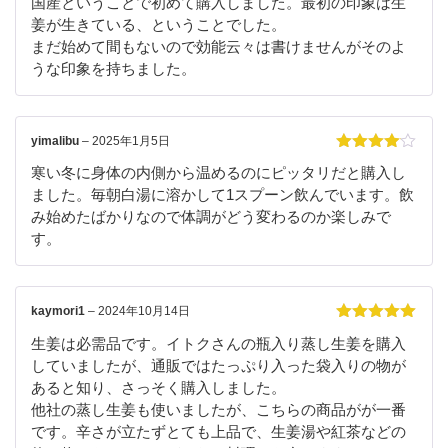
国産ということで初めて購入しました。最初の印象は生
姜が生きている、ということでした。
まだ始めて間もないので効能云々は書けませんがそのよ
うな印象を持ちました。
yimalibu
–
2025年1月5日
5段階中
4
寒い冬に身体の内側から温めるのにピッタリだと購入し
の評価
ました。毎朝白湯に溶かして1スプーン飲んでいます。飲
み始めたばかりなので体調がどう変わるのか楽しみで
す。
kaymori1
–
2024年10月14日
5段階中
5
の
生姜は必需品です。イトクさんの瓶入り蒸し生姜を購入
評価
していましたが、通販ではたっぷり入った袋入りの物が
あると知り、さっそく購入しました。
他社の蒸し生姜も使いましたが、こちらの商品がが一番
です。辛さが立たずとても上品で、生姜湯や紅茶などの