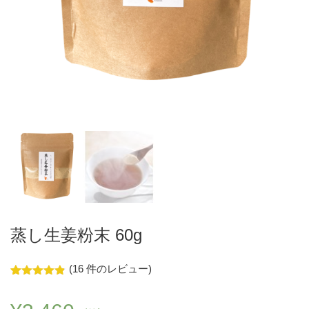
蒸し生姜粉末 60g
(
16
件のレビュー)
14
件の利用者
評価に基づ
く5段階評