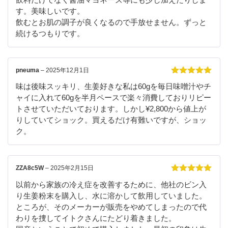
す。美味しいです。
飲むとお肌の調子が良くなるので手放せません。ずっと
続けるつもりです。
pneuma
–
2025年12月1日
5段階中
5
の
味は後味スッキリ、生姜好きな私は60gを毎日味噌汁やチ
評価
ャイに入れて60gを半月ペースで楽々消費しておりリピー
トさせていただいております。しかし¥2,800から値上が
りしていてショック。買えるだけ有難いですが、ショッ
ク。
ZZA8c5W
–
2025年2月15日
5段階中
5
の
以前から家族の冷え症を改善するために、他社のビン入
評価
り生姜粉末を購入し、水に溶かして飲用していました。
ところが、そのメーカーが販売をやめてしまったので代
わりを捜してイトクさんにたどり着きました。