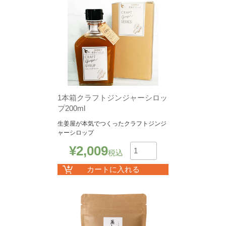
1本箱クラフトジンジャーシロッ
プ200ml
生姜屋が本気でつくったクラフトジンジ
ャーシロップ
¥
2,009
税込
数
カートに入れる