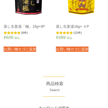
蒸し生姜湯「極」16g×4P
蒸し生姜湯16g× ４P
(9件)
(15件)
¥
648
¥
389
5段階中
5段階中
税込
税込
5.00
5.00
の評価
の評価
お買い物カゴに追加
お買い物カゴに追加
商品検索
Search