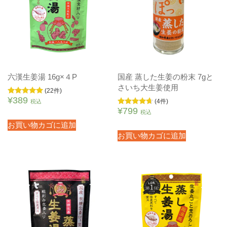
六漢生姜湯 16g×４P
国産 蒸した生姜の粉末 7gと
さいち大生姜使用
(22件)
¥
389
5段階中
(4件)
税込
5.00
¥
799
5段階中
税込
の評価
4.50
の評価
お買い物カゴに追加
お買い物カゴに追加