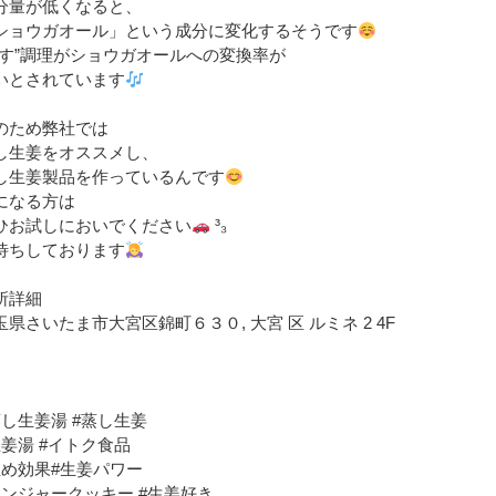
分量が低くなると、
ショウガオール」という成分に変化するそうです
蒸す”調理がショウガオールへの変換率が
いとされています
のため弊社では
し生姜をオススメし、
し生姜製品を作っているんです
になる方は
゙ひお試しにおいでください
³₃
待ちしております
所詳細
玉県さいたま市大宮区錦町６３０, 大宮 区 ルミネ 2 4F
蒸し生姜湯 #蒸し生姜
生姜湯 #イトク食品
温め効果#生姜パワー
ジンジャークッキー #生姜好き