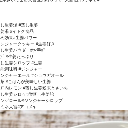
蒸し生姜湯 #蒸し生姜
生姜湯 #イトク食品
温め効果#生姜パワー
ジンジャークッキー #生姜好き
蒸し生姜パウダー#お手軽
温活 #生姜たっぷり
蒸し生姜シロップ #生姜
万能調味料 #ジンジャー
ジンジャーエール #ショウガオール
紅茶 #ごはんが美味しい生姜
瀬戸内レモン #蒸し生姜粉末とさいち
蒸し生姜シロップ#蒸し生姜飴
ジンゲロール#ジンジャーシロップ
ルミネ大宮#アコメヤ