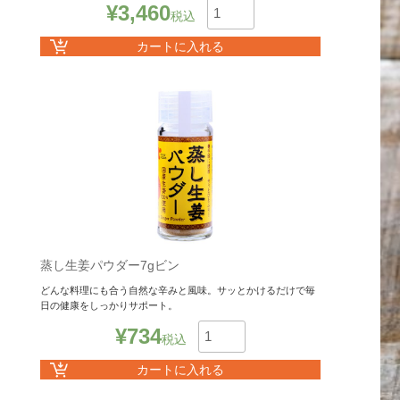
¥
3,460
税込
数
カートに入れる
蒸し生姜パウダー7gビン
どんな料理にも合う自然な辛みと風味。サッとかけるだけで毎
日の健康をしっかりサポート。
¥
734
税込
数
カートに入れる