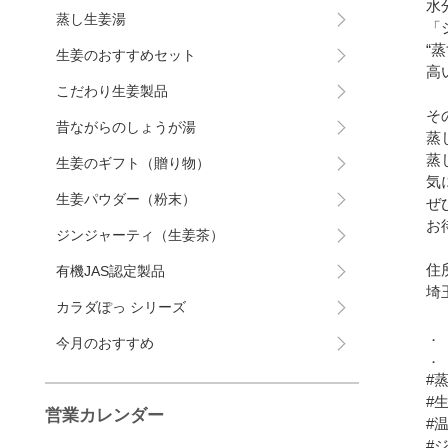
水
蒸し生姜湯
「
“
生姜のおすすめセット
高
こだわり生姜製品
そ
昔ながらのしょうが湯
蒸
蒸
生姜のギフト（贈り物）
気
生姜パウダー（粉末）
せ
お
ジンジャーティ（生姜茶）
住
有機JAS認定製品
埼
カラダぽっ シリーズ
．
今月のおすすめ
．
#
#
営業カレンダー
#
#