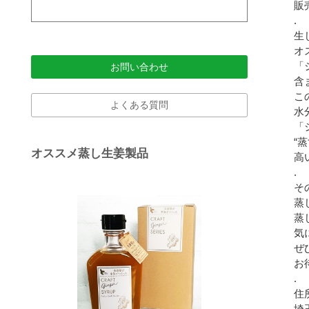
販
.
生
オ
「
お問い合わせ
含
こ
よくある質問
水
「
“
オススメ蒸し生姜製品
高
.
そ
蒸
蒸
気
ぜ
お
.
住
埼