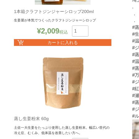
.
1本箱クラフトジンジャーシロップ200ml
．
．
生姜屋が本気でつくったクラフトジンジャーシロップ
#
¥
2,009
税込
#
数
#
カートに入れる
#
#
#
#
#
#
#
#
#
#
#
蒸し生姜粉末 60g
土佐一大生姜をたっぷり使用した蒸し生姜粉末。幅広い世代の
冷え症、むくみ、低体温を改善したい方へ。