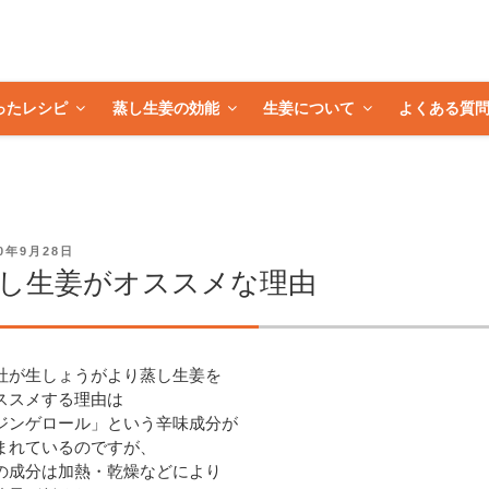
ったレシピ
蒸し生姜の効能
生姜について
よくある質
20年9月28日
し生姜がオススメな理由
社が生しょうがより蒸し生姜を
ススメする理由は
ジンゲロール」という辛味成分が
まれているのですが、
の成分は加熱・乾燥などにより