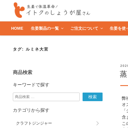
HOME
生姜製品の一覧
ご注文について
生姜を使
タグ:
ルミネ大宮
投
20
稿
蒸
商品検索
日:
キーワードで探す
検
検索
弊
索
オ
対
カテゴリから探す
「
象:
含
クラフトジンジャー
こ