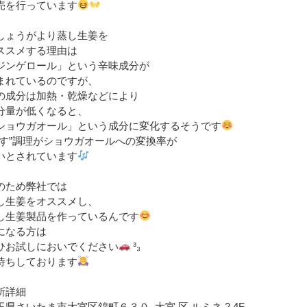
売を行っています
しょうがより蒸し生姜を
ススメする理由は
ジンゲロール」という辛味成分が
まれているのですが、
の成分は加熱・乾燥などにより
分量が低くなると、
ショウガオール」という成分に変化するそうです
蒸す”調理がショウガオールへの変換率が
いとされています
のため弊社では
し生姜をオススメし、
し生姜製品を作っているんです
になる方は
ひお試しにおいでください
³₃
待ちしております
所詳細
玉県さいたま市大宮区錦町６３０, 大宮 区 ルミネ 2 4F