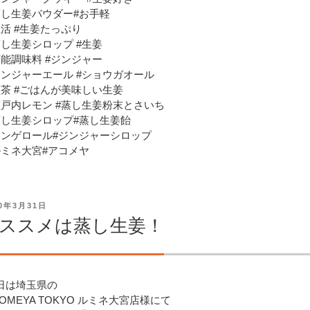
蒸し生姜パウダー#お手軽
温活 #生姜たっぷり
蒸し生姜シロップ #生姜
万能調味料 #ジンジャー
ジンジャーエール #ショウガオール
紅茶 #ごはんが美味しい生姜
瀬戸内レモン #蒸し生姜粉末とさいち
蒸し生姜シロップ#蒸し生姜飴
ジンゲロール#ジンジャーシロップ
ルミネ大宮#アコメヤ
20年3月31日
ススメは蒸し生姜！
日は埼玉県の
KOMEYA TOKYO ルミネ大宮店様にて