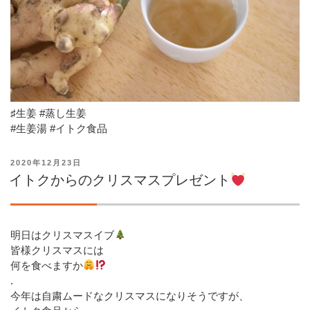
♯生姜 #蒸し生姜
#生姜湯 #イトク食品
投
2020年12月23日
稿
イトクからのクリスマスプレゼント
日:
明日はクリスマスイブ
皆様クリスマスには
何を食べますか
.
今年は自粛ムードなクリスマスになりそうですが、