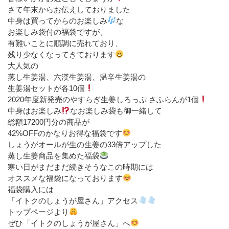
さて年末からお伝えしておりました
中身は買ってからのお楽しみ
な
お楽しみ袋付の福袋ですが、
有難いことに順調に売れており、
残り少なくなってきております
大人気の
蒸し生姜湯、六漢生姜湯、温辛生姜湯の
生姜湯セットが各10個
2020年度新発売のやすらぎ生姜しろっぷ さふらんが1個
中身はお楽しみ
なお楽しみ袋も御一緒して
総額17200円分の商品が
42%OFFのかなりお得な福袋です
しょうがオールが生の生姜の33倍アップした
蒸し生姜商品を集めた福袋
寒い日がまだまだ続きそうなこの時期には
オススメな福袋になっております
福袋購入には
「イトクのしょうが屋さん」アクセス
トップページより
ぜひ「イトクのしょうが屋さん」へ