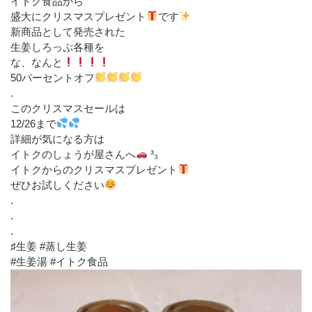
イトク食品から
盛大にクリスマスプレゼント
です
新商品として発売された
生姜しろっぷ各種を
な、なんと
50パーセントオフ
.
このクリスマスセールは
12/26まで
詳細が気になる方は
イトクのしょうが屋さんへ
³₃
イトクからのクリスマスプレゼント
ぜひお試しください
.
.
.
♯生姜 #蒸し生姜
#生姜湯 #イトク食品