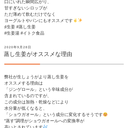
口にいれた瞬間広がり、
甘すぎないシロップが
ただ薄めて飲むだけでなく
ヨーグルトやパンにもオススメです
♯生姜 #蒸し生姜
#生姜湯 #イトク食品
投
2020年9月28日
稿
蒸し生姜がオススメな理由
日:
弊社が生しょうがより蒸し生姜を
オススメする理由は
「ジンゲロール」という辛味成分が
含まれているのですが、
この成分は加熱・乾燥などにより
水分量が低くなると、
「ショウガオール」という成分に変化するそうです
“蒸す”調理がショウガオールへの変換率が
高いとされています