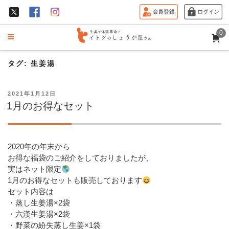
0
タグ:
生姜湯
投
2021年1月12日
稿
1月のお得なセット
日:
2020年の年末から
お得な福袋のご紹介をしておりましたが、
実はネット限定
1月のお得なセットも販売しております
セット内容は
・蒸し生姜湯×2袋
・六漢生姜湯×2袋
・野菜の紛失蒸し生姜×1袋