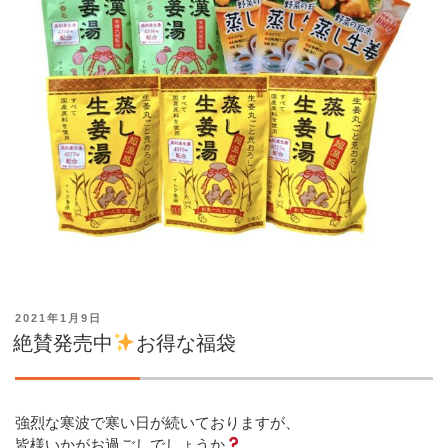
投
2021年1月9日
稿
絶賛発売中
お得な福袋
日:
強烈な寒波で寒い日が続いておりますが、
皆様いかがお過ごしでしょうか