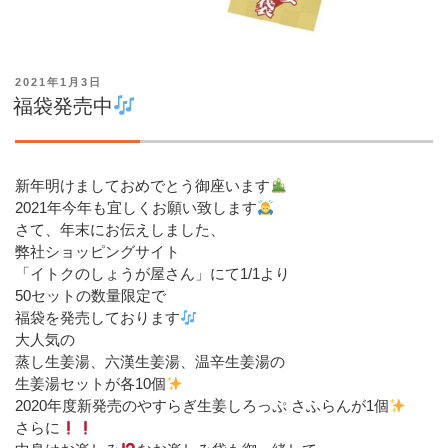
投
2021年1月3日
稿
福袋発売中
日:
新年明けましておめでとう御座います
2021年今年も宜しくお願い致します
さて、年末にお伝えしました、
弊社ショッピングサイト
「イトクのしょうが屋さん」にて1/1より
50セットの数量限定で
福袋を発売しております
大人気の
蒸し生姜湯、六漢生姜湯、温辛生姜湯の
生姜湯セットが各10個
2020年度新発売のやすらぎ生姜しろっぷ さふらんが1個
さらに