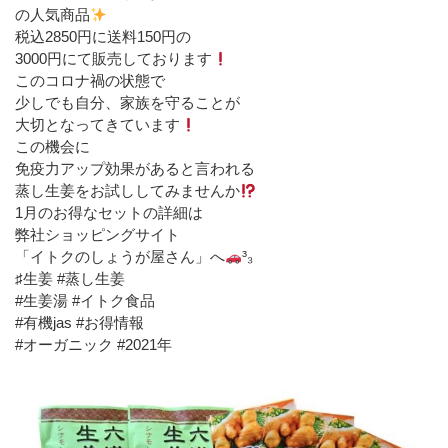
の人気商品
税込2850円に送料150円の
3000円にて販売しております
このコロナ禍の状態で
少しでも自分、家族を守ることが
大切となってきています
この機会に
免疫力アップ効果があると言われる
蒸し生姜をお試ししてみませんか
1月のお得なセットの詳細は
弊社ショッピングサイト
「イトクのしょうが屋さん」へ
³₃
♯生姜 #蒸し生姜
#生姜湯 #イトク食品
#有機jas #お得情報
#オーガニック #2021年