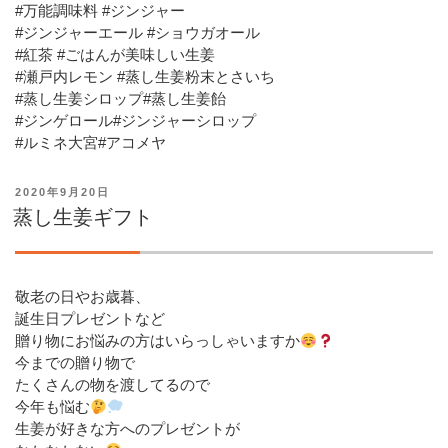
#万能調味料 #ジンジャー
#ジンジャーエール #ショウガオール
#紅茶 #ごはんが美味しい生姜
#瀬戸内レモン #蒸し生姜粉末とさいち
#蒸し生姜シロップ#蒸し生姜飴
#ジンゲロール#ジンジャーシロップ
#ルミネ大宮#アコメヤ
投
2020年9月20日
稿
蒸し生姜ギフト
日:
敬老の日やお歳暮、
誕生日プレゼントなど
贈り物にお悩みの方はいらっしゃいますか
今までの贈り物で
たくさんの物を渡してるので
今年も悩む
生姜が好きな方へのプレゼントが