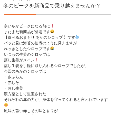
稿
冬のピークを新商品で乗り越えませんか？
日:
寒い冬がピークになる前に
またまた新商品が登場です
【食べるおまもり あかのシロップ 】です
パッと見は海苔の佃煮のように見えますが
れっきとしたシロップです
いつもの生姜のシロップは
蒸し生姜がメイン
蒸し生姜を手軽に取り入れるシロップでしたが、
今回のあかのシロップは
・さふらん
・赤しそ
・蒸し生姜
漢方薬として重宝された
それぞれの赤の力が、身体を守ってくれると言われています
風味の強い赤しその味と香りが