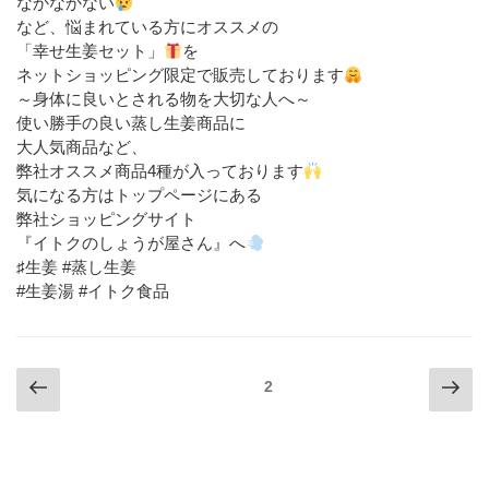
なかなかない
など、悩まれている方にオススメの
「幸せ生姜セット」
を
ネットショッピング限定で販売しております
～身体に良いとされる物を大切な人へ～
使い勝手の良い蒸し生姜商品に
大人気商品など、
弊社オススメ商品4種が入っております
気になる方はトップページにある
弊社ショッピングサイト
『イトクのしょうが屋さん』へ
♯生姜 #蒸し生姜
#生姜湯 #イトク食品
投
前
次
ページ
2
の
の
稿
ペ
ペ
の
ー
ー
ペ