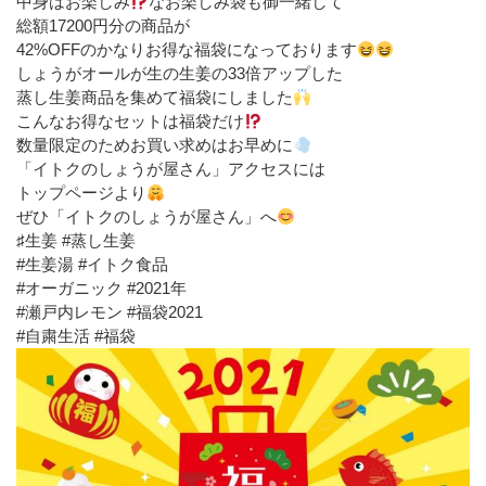
中身はお楽しみ
なお楽しみ袋も御一緒して
総額17200円分の商品が
42%OFFのかなりお得な福袋になっております
しょうがオールが生の生姜の33倍アップした
蒸し生姜商品を集めて福袋にしました
こんなお得なセットは福袋だけ
数量限定のためお買い求めはお早めに
「イトクのしょうが屋さん」アクセスには
トップページより
ぜひ「イトクのしょうが屋さん」へ
♯生姜 #蒸し生姜
#生姜湯 #イトク食品
#オーガニック #2021年
#瀬戸内レモン #福袋2021
#自粛生活 #福袋