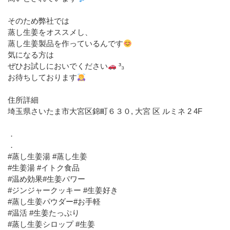
そのため弊社では
蒸し生姜をオススメし、
蒸し生姜製品を作っているんです
気になる方は
ぜひお試しにおいでください
³₃
お待ちしております
住所詳細
埼玉県さいたま市大宮区錦町６３０, 大宮 区 ルミネ 2 4F
．
．
#蒸し生姜湯 #蒸し生姜
#生姜湯 #イトク食品
#温め効果#生姜パワー
#ジンジャークッキー #生姜好き
#蒸し生姜パウダー#お手軽
#温活 #生姜たっぷり
#蒸し生姜シロップ #生姜