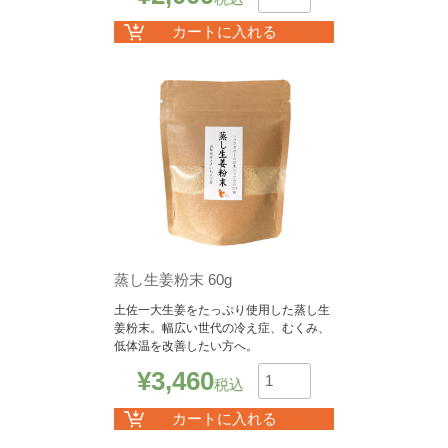
数
カートに入れる
蒸し生姜粉末 60g
土佐一大生姜をたっぷり使用した蒸し生
姜粉末。幅広い世代の冷え症、むくみ、
低体温を改善したい方へ。
¥
3,460
税込
数
カートに入れる