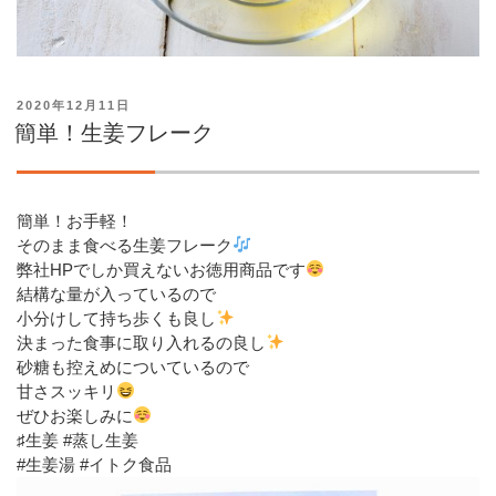
投
2020年12月11日
稿
簡単！生姜フレーク
日:
簡単！お手軽！
そのまま食べる生姜フレーク
弊社HPでしか買えないお徳用商品です
結構な量が入っているので
小分けして持ち歩くも良し
決まった食事に取り入れるの良し
砂糖も控えめについているので
甘さスッキリ
ぜひお楽しみに
♯生姜 #蒸し生姜
#生姜湯 #イトク食品