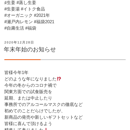
♯生姜 #蒸し生姜
#生姜湯 #イトク食品
#オーガニック #2021年
#瀬戸内レモン #福袋2021
#自粛生活 #福袋
投
2020年12月28日
稿
年末年始のお知らせ
日:
皆様今年1年
どのような年になりました
今年の冬からのコロナ禍で
関東方面での試食販売を
延期、または中止したり
事務所でのアルコールマスクの徹底など
初めてのことだらけでしたが、
新商品の発売や新しいギフトセットなど
皆様に喜んで頂けるよう
精進して参りました