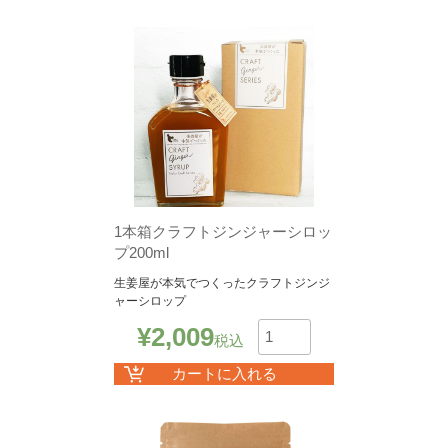
1本箱クラフトジンジャーシロッ
プ200ml
生姜屋が本気でつくったクラフトジンジ
ャーシロップ
¥
2,009
税込
数
カートに入れる