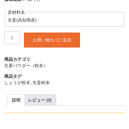
原材料名
生姜(高知県産)
蒸
お買い物カゴに追加
し
生
姜
パ
商品カテゴリ
ウ
生姜パウダー（粉末）
ダ
商品タグ
ー
しょうが粉末
,
生姜粉末
7g
ビ
ン
説明
レビュー (0)
個