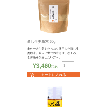
蒸し生姜粉末 60g
土佐一大生姜をたっぷり使用した蒸し生
姜粉末。幅広い世代の冷え症、むくみ、
低体温を改善したい方へ。
¥
3,460
税込
数
カートに入れる