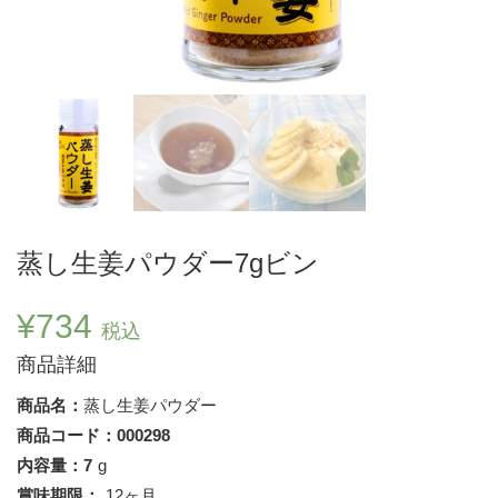
蒸し生姜パウダー7gビン
¥
734
税込
商品詳細
商品名：
蒸し生姜パウダー
商品コード：000298
内容量：7
g
賞味期限：
12ヶ月