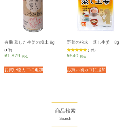
有機 蒸した生姜の粉末 8g
野菜の粉末 蒸し生姜 8g
(1件)
(1件)
¥
1,879
¥
540
5段階中
税込
税込
5.00
の評価
お買い物カゴに追加
お買い物カゴに追加
商品検索
Search