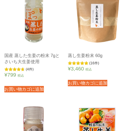
国産 蒸した生姜の粉末 7gと
蒸し生姜粉末 60g
さいち大生姜使用
(16件)
¥
3,460
5段階中
(4件)
税込
4.79
¥
799
5段階中
税込
の評価
4.50
の評価
お買い物カゴに追加
お買い物カゴに追加