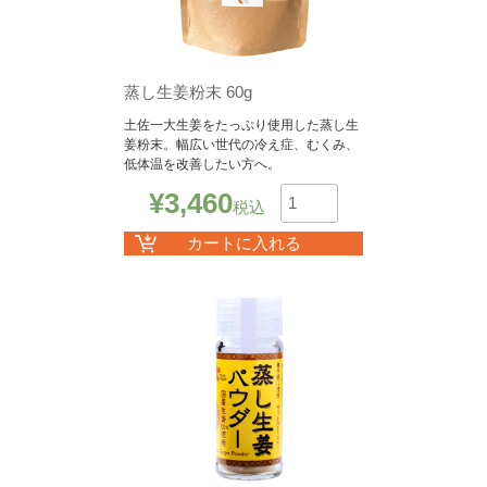
蒸し生姜粉末 60g
土佐一大生姜をたっぷり使用した蒸し生
姜粉末。幅広い世代の冷え症、むくみ、
低体温を改善したい方へ。
¥
3,460
税込
数
カートに入れる