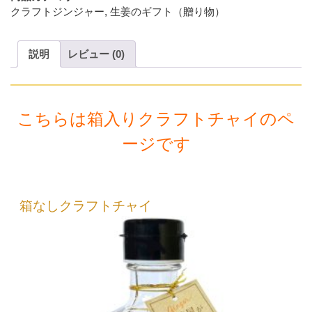
フ
クラフトジンジャー
,
生姜のギフト（贈り物）
ト
ジ
説明
レビュー (0)
ン
ジ
ャ
ー
こちらは箱入りクラフトチャイのペ
チ
ャ
ージです
イ
200ml
個
箱なしクラフトチャイ