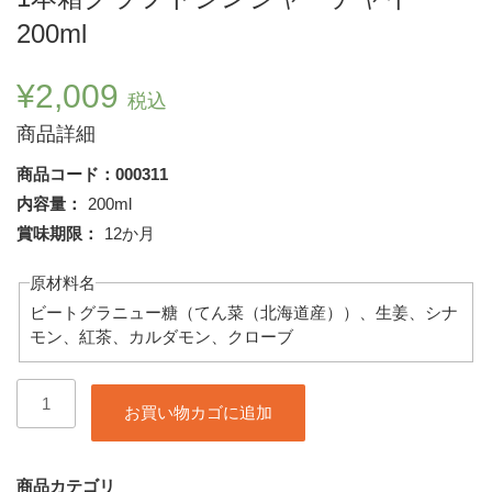
200ml
¥
2,009
税込
商品詳細
商品コード：000311
内容量：
200ml
賞味期限：
12か月
原材料名
ビートグラニュー糖（てん菜（北海道産））、生姜、シナ
モン、紅茶、カルダモン、クローブ
1
お買い物カゴに追加
本
箱
ク
ラ
商品カテゴリ