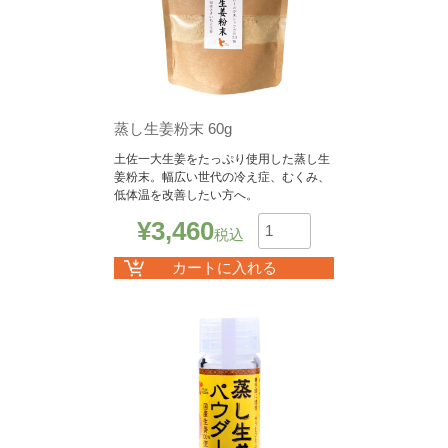
蒸し生姜粉末 60g
土佐一大生姜をたっぷり使用した蒸し生
姜粉末。幅広い世代の冷え症、むくみ、
低体温を改善したい方へ。
¥
3,460
税込
数
カートに入れる