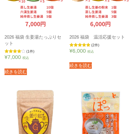
2026 福袋 生姜湯たっぷりセ
2026 福袋 温活応援セット
ット
(2件)
¥
6,000
5段階中
(1件)
税込
5.00
¥
7,000
5段階中
税込
の評価
4.00
の評価
続きを読む
続きを読む