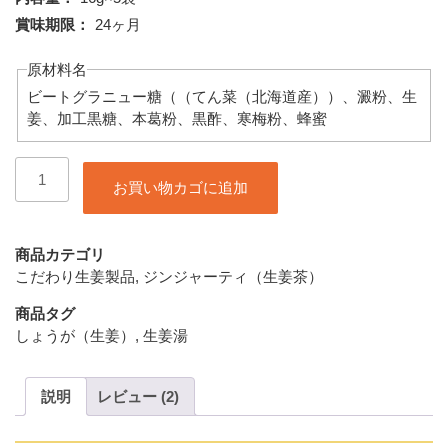
賞味期限：
24ヶ月
原材料名
ビートグラニュー糖（（てん菜（北海道産））、澱粉、生
姜、加工黒糖、本葛粉、黒酢、寒梅粉、蜂蜜
sweet
お買い物カゴに追加
ginger
16g×5
個
商品カテゴリ
こだわり生姜製品
,
ジンジャーティ（生姜茶）
商品タグ
しょうが（生姜）
,
生姜湯
説明
レビュー (2)