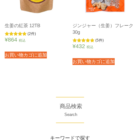
生姜の紅茶 12TB
ジンジャー（生姜）フレーク
30g
(2件)
¥
864
5段階中
(5件)
税込
5.00
¥
432
5段階中
税込
の評価
5.00
の評価
お買い物カゴに追加
お買い物カゴに追加
商品検索
Search
キーワードで探す