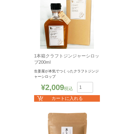
1本箱クラフトジンジャーシロッ
プ200ml
生姜屋が本気でつくったクラフトジンジ
ャーシロップ
¥
2,009
税込
数
カートに入れる