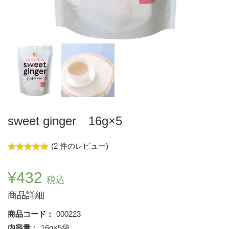
sweet ginger 16g×5
(
2
件のレビュー)
2
件の利用者
評価に基づ
く5段階評
¥
432
税込
価のうち、
5.00
点
商品詳細
商品コード：
000223
内容量：
16g×5袋